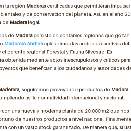
en la región
Maderas
certificadas que permitieran impulsar
ientales y de conservación del planeta. Así, en el año 2
ra de
Madera
legal.
cies de
Madera
persiste en contables regiones que gozan
mo
Maderera Andina
aplaudimos las acciones asertivas del
l gerente regional Forestal y Fauna Silvestre. Es
ra
obtenida mediante actos inescrupulosos y críticos para
oyectos que benefician a los ciudadanos y autoridades d
Maderera
, seguiremos proveyendo productos de
Madera.
umpliendo así la normatividad internacional y nacional.
os con una nueva y moderna planta de 20.000 m2 que nos
ortuno de nuestros productos a nivel nacional. Finalmente
nta con un vasto stock garantizado. De manera que, si us