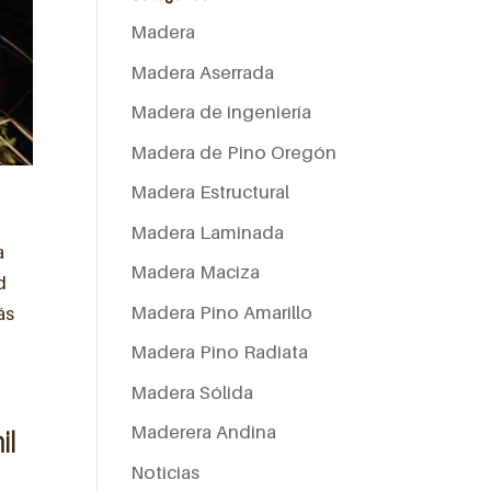
Madera
Madera Aserrada
Madera de ingeniería
Madera de Pino Oregón
Madera Estructural
Madera Laminada
a
Madera Maciza
d
Madera Pino Amarillo
ás
Madera Pino Radiata
Madera Sólida
Maderera Andina
il
Noticias