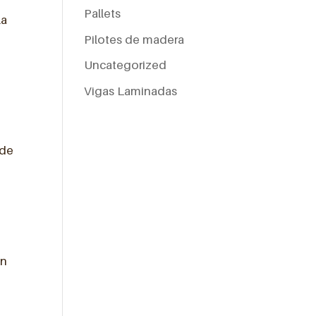
Pallets
la
Pilotes de madera
e
Uncategorized
Vigas Laminadas
 de
e
ón