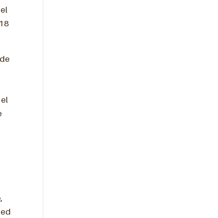
 el
018
 de
 el
e
,
ted