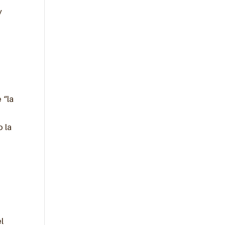
y
 “la
 la
l