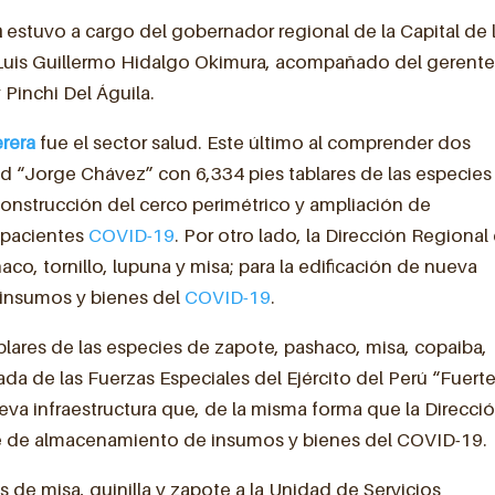
a
estuvo a cargo del gobernador regional de la Capital de 
 Luis Guillermo Hidalgo Okimura, acompañado del gerent
 Pinchi Del Águila.
rera
fue el sector salud. Este último al comprender dos
ud “Jorge Chávez” con 6,334 pies tablares de las especies
construcción del cerco perimétrico y ampliación de
a pacientes
COVID-19
. Por otro lado, la Dirección Regional
aco, tornillo, lupuna y misa; para la edificación de nueva
 insumos y bienes del
COVID-19
.
blares de las especies de zapote, pashaco, misa, copaiba,
ada de las Fuerzas Especiales del Ejército del Perú “Fuert
eva infraestructura que, de la misma forma que la Direcci
e de almacenamiento de insumos y bienes del COVID-19.
s de misa, quinilla y zapote a la Unidad de Servicios