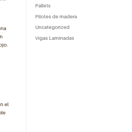
Pallets
Pilotes de madera
Uncategorized
una
ón
Vigas Laminadas
ojo.
n el
ble