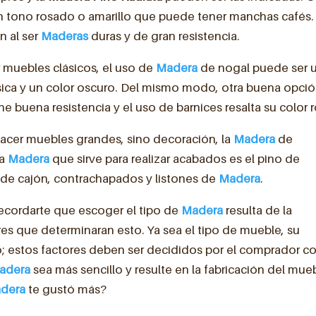
 tono rosado o amarillo que puede tener manchas cafés.
n al ser
Maderas
duras y de gran resistencia.
r muebles clásicos, el uso de
Madera
de nogal puede ser 
sica y un color oscuro. Del mismo modo, otra buena opci
ene buena resistencia y el uso de barnices resalta su color r
 hacer muebles grandes, sino decoración, la
Madera
de
ra
Madera
que sirve para realizar acabados es el pino de
s de cajón, contrachapados y listones de
Madera
.
ecordarte que escoger el tipo de
Madera
resulta de la
s que determinaran esto. Ya sea el tipo de mueble, su
cio; estos factores deben ser decididos por el comprador co
adera
sea más sencillo y resulte en la fabricación del mue
dera
te gustó más?