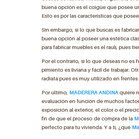
buena opción es el coigüe que posee un
Esto es por las características que posee
Sin embargo, si lo que buscas es fabrica
buena opción al poseer una estética clá
para fabricar muebles es el raulí, pues ti
Por el contrario, si lo que deseas no es
pimiento es liviana y fácil de trabajar. Ot
radiata pues es muy utilizado en frente
Por último,
MADERERA ANDINA
quiere r
evaluación en función de muchos factore
exposición al exterior, el color o el pre
fin de que el proceso de compra de la
M
perfecto para tu vivienda. Y a ti, ¿qué
Ma