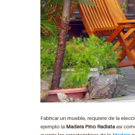
Fabricar un mueble, requiere de la elecc
ejemplo la
Madera Pino Radiata
así como
cuenta las características de la
Madera
q