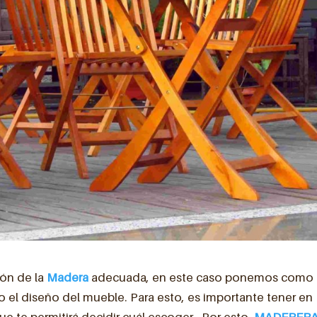
ión de la
Madera
adecuada, en este caso ponemos como
 el diseño del mueble. Para esto, es importante tener en
ue te permitirá decidir cuál escoger. Por esto,
MADERER