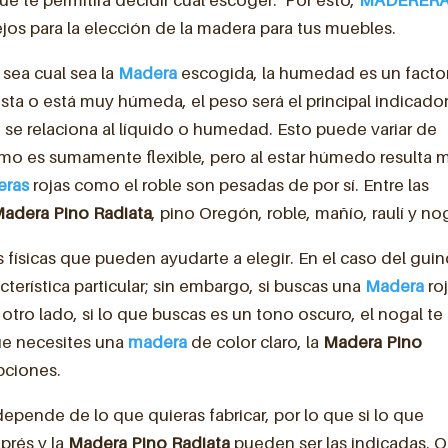
jos para la elección de la madera para tus muebles.
sea cual sea la
Madera
escogida, la humedad es un facto
sta o está muy húmeda, el peso será el principal indicador
e relaciona al líquido o humedad. Esto puede variar de
lamo es sumamente flexible, pero al estar húmedo resulta 
eras
rojas como el roble son pesadas de por sí. Entre las
adera Pino Radiata
, pino Oregón, roble, mañío, raulí y no
s físicas que pueden ayudarte a elegir. En el caso del gui
terística particular; sin embargo, si buscas una
Madera
roj
otro lado, si lo que buscas es un tono oscuro, el nogal te
ue necesites una
madera
de color claro, la
Madera Pino
pciones.
epende de lo que quieras fabricar, por lo que si lo que
iprés y la
Madera Pino Radiata
pueden ser las indicadas. O