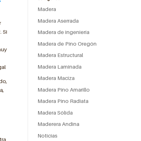
Madera
Madera Aserrada
r
. Si
Madera de ingeniería
Madera de Pino Oregón
muy
Madera Estructural
Madera Laminada
gal
Madera Maciza
ndo,
Madera Pino Amarillo
a,
Madera Pino Radiata
Madera Sólida
Maderera Andina
Noticias
tra