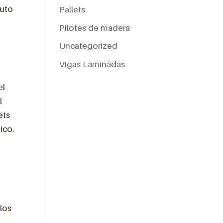
tuto
Pallets
Pilotes de madera
Uncategorized
Vigas Laminadas
el
l
ets
ico.
 los