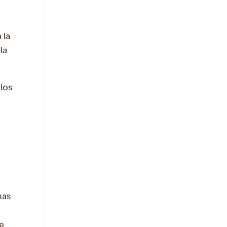
 la
la
 los
o
más
n
se